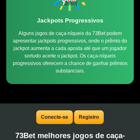
Jackpots Progressivos
Alguns jogos de caça-níqueis da 73Bet podem
apresentar jackpots progressivos, onde o prêmio do
jackpot aumenta a cada aposta até que um jogador
sortudo acerte o jackpot. Os caça-níqueis
progressivos oferecem a chance de ganhar prêmios
substanciais.
Conecte-se
Registro
73Bet melhores jogos de caça-