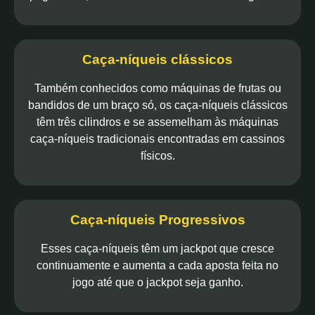
Caça-níqueis clássicos
Também conhecidos como máquinas de frutas ou
bandidos de um braço só, os caça-níqueis clássicos
têm três cilindros e se assemelham às máquinas
caça-níqueis tradicionais encontradas em cassinos
físicos.
Caça-níqueis Progressivos
Esses caça-níqueis têm um jackpot que cresce
continuamente e aumenta a cada aposta feita no
jogo até que o jackpot seja ganho.