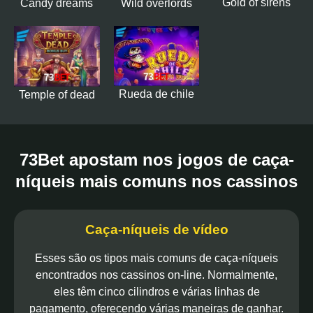
Gold of sirens
Wild overlords
Candy dreams
Rueda de chile
Temple of dead
73Bet apostam nos jogos de caça-
níqueis mais comuns nos cassinos
Caça-níqueis de vídeo
Esses são os tipos mais comuns de caça-níqueis
encontrados nos cassinos on-line. Normalmente,
eles têm cinco cilindros e várias linhas de
pagamento, oferecendo várias maneiras de ganhar.