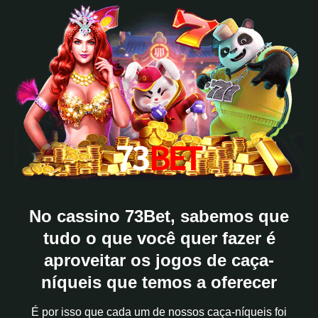
No cassino 73Bet, sabemos que
tudo o que você quer fazer é
aproveitar os jogos de caça-
níqueis que temos a oferecer
É por isso que cada um de nossos caça-níqueis foi