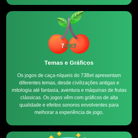
Temas e Gráficos
Os jogos de caça-níqueis do 73Bet apresentam
diferentes temas, desde civilizações antigas e
mitologia até fantasia, aventura e máquinas de frutas
clássicas. Os jogos vêm com gráficos de alta
qualidade e efeitos sonoros envolventes para
melhorar a experiência de jogo.