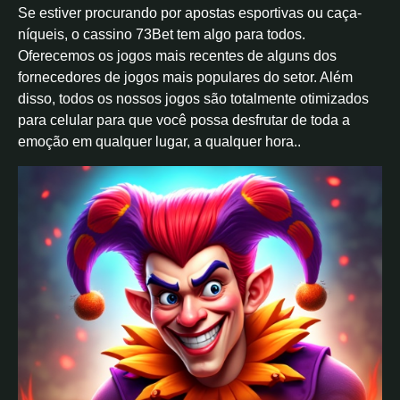
Se estiver procurando por apostas esportivas ou caça-
níqueis, o cassino 73Bet tem algo para todos.
Oferecemos os jogos mais recentes de alguns dos
fornecedores de jogos mais populares do setor. Além
disso, todos os nossos jogos são totalmente otimizados
para celular para que você possa desfrutar de toda a
emoção em qualquer lugar, a qualquer hora..