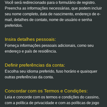
Você será redirecionado para o formulário de registro.
Preencha as informações necessárias, que podem incluir
seu nome completo, data de nascimento, endereço de e-
mail, detalhes de contato, nome de usuário e senha
preferidos.
Insira detalhes pessoais:
Forneça informações pessoais adicionais, como seu
endereço e país de residência.
Definir preferências da conta:
Escolha seu idioma preferido, fuso horário e quaisquer
outras preferências da conta.
Concordar com os Termos e Condições:
Leia e concorde com os termos e condições do cassino,
com a política de privacidade e com as políticas de jogo