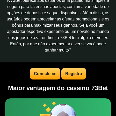
A 73Bet oferece aos usuários uma plataforma simples e
segura para fazer suas apostas, com uma variedade de
opções de depósito e saque disponíveis. Além disso, os
usuários podem aproveitar as ofertas promocionais e os
bônus para maximizar seus ganhos. Seja você um
apostador esportivo experiente ou um novato no mundo
dos jogos de azar on-line, a 73Bet tem algo a oferecer.
Então, por que não experimentar e ver se você pode
ganhar muito?
Conecte-se
Registro
Maior vantagem do cassino 73Bet