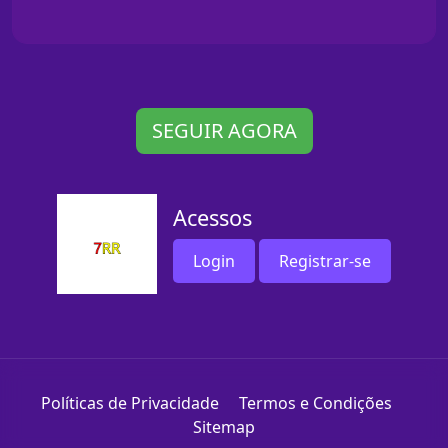
SEGUIR AGORA
Acessos
Login
Registrar-se
Políticas de Privacidade
Termos e Condições
Sitemap