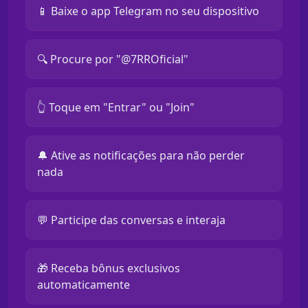
📱 Baixe o app Telegram no seu dispositivo
🔍 Procure por "@7RROficial"
👆 Toque em "Entrar" ou "Join"
🔔 Ative as notificações para não perder
nada
💬 Participe das conversas e interaja
🎁 Receba bônus exclusivos
automaticamente