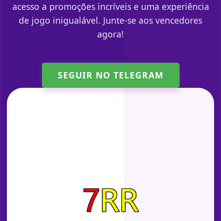
acesso a promoções incríveis e uma experiência
de jogo inigualável. Junte-se aos vencedores
agora!
SEGUIR NO TELEGRAM