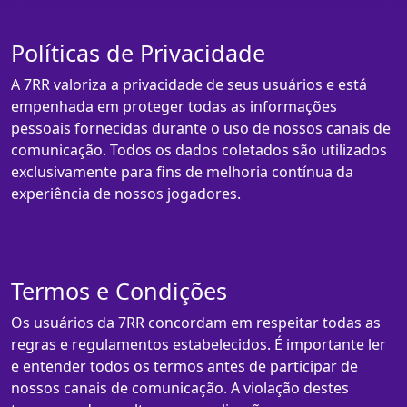
Políticas de Privacidade
A 7RR valoriza a privacidade de seus usuários e está
empenhada em proteger todas as informações
pessoais fornecidas durante o uso de nossos canais de
comunicação. Todos os dados coletados são utilizados
exclusivamente para fins de melhoria contínua da
experiência de nossos jogadores.
Termos e Condições
Os usuários da 7RR concordam em respeitar todas as
regras e regulamentos estabelecidos. É importante ler
e entender todos os termos antes de participar de
nossos canais de comunicação. A violação destes