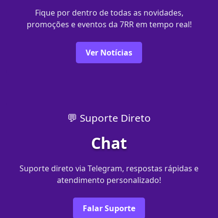
Fique por dentro de todas as novidades,
promoções e eventos da 7RR em tempo real!
Ver Notícias
💬 Suporte Direto
Chat
Suporte direto via Telegram, respostas rápidas e
atendimento personalizado!
Falar Suporte