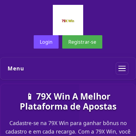
Login
Registrar-se
Menu
📱 79X Win A Melhor
Plataforma de Apostas
Cadastre-se na 79X Win para ganhar bônus no
cadastro e em cada recarga. Com a 79X Win, você