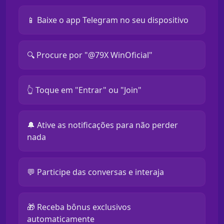
📱 Baixe o app Telegram no seu dispositivo
🔍 Procure por "@79X WinOficial"
👆 Toque em "Entrar" ou "Join"
🔔 Ative as notificações para não perder
nada
💬 Participe das conversas e interaja
🎁 Receba bônus exclusivos
automaticamente