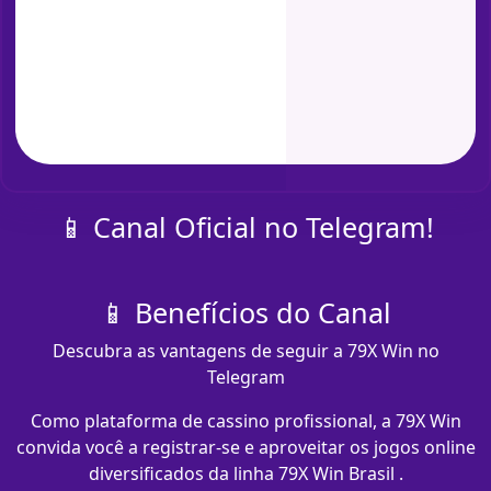
📱 Canal Oficial no Telegram!
📱 Benefícios do Canal
Descubra as vantagens de seguir a 79X Win no
Telegram
Como plataforma de cassino profissional, a 79X Win
convida você a registrar-se e aproveitar os jogos online
diversificados da linha 79X Win Brasil .