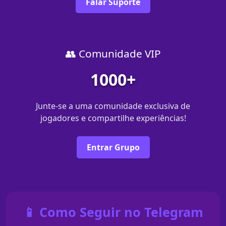
Falar Suporte
👥 Comunidade VIP
1000+
Junte-se a uma comunidade exclusiva de
jogadores e compartilhe experiências!
Entrar Grupo
📱 Como Seguir no Telegram