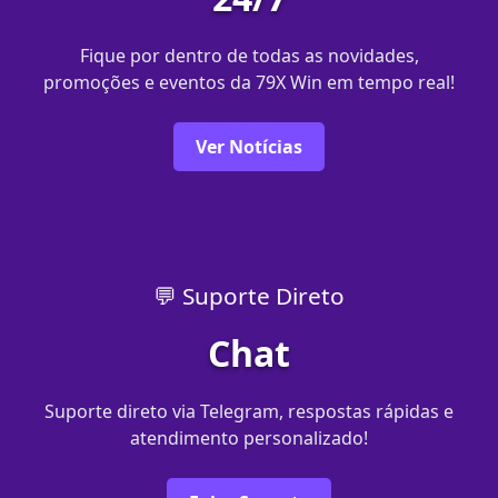
Fique por dentro de todas as novidades,
promoções e eventos da 79X Win em tempo real!
Ver Notícias
💬 Suporte Direto
Chat
Suporte direto via Telegram, respostas rápidas e
atendimento personalizado!