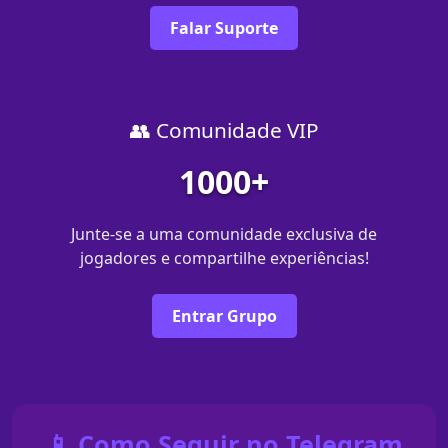
Falar Suporte
👥 Comunidade VIP
1000+
Junte-se a uma comunidade exclusiva de
jogadores e compartilhe experiências!
Entrar Grupo
📱 Como Seguir no Telegram