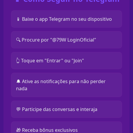
📱 Baixe o app Telegram no seu dispositivo
🔍 Procure por "@79W LoginOficial"
👆 Toque em "Entrar" ou "Join"
🔔 Ative as notificações para não perder
nada
💬 Participe das conversas e interaja
🎁 Receba bônus exclusivos