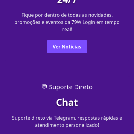
Fique por dentro de todas as novidades,
promoções e eventos da 79W Login em tempo
real!
Ver Notícias
💬 Suporte Direto
Chat
Suporte direto via Telegram, respostas rápidas e
atendimento personalizado!