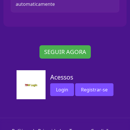
automaticamente
SEGUIR AGORA
Acessos
Login
Registrar-se