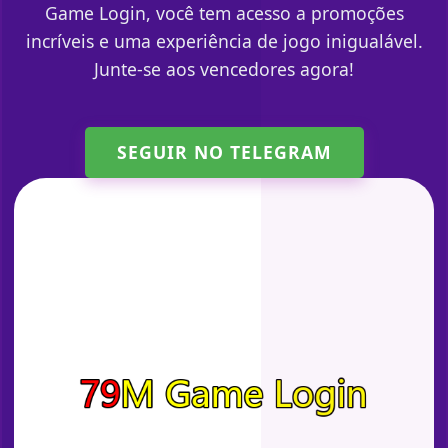
Game Login, você tem acesso a promoções
incríveis e uma experiência de jogo inigualável.
Junte-se aos vencedores agora!
SEGUIR NO TELEGRAM