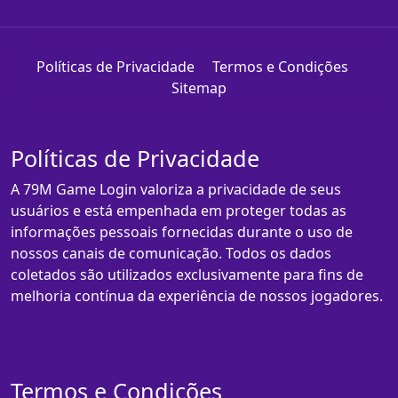
Políticas de Privacidade
Termos e Condições
Sitemap
Políticas de Privacidade
A 79M Game Login valoriza a privacidade de seus
usuários e está empenhada em proteger todas as
informações pessoais fornecidas durante o uso de
nossos canais de comunicação. Todos os dados
coletados são utilizados exclusivamente para fins de
melhoria contínua da experiência de nossos jogadores.
Termos e Condições