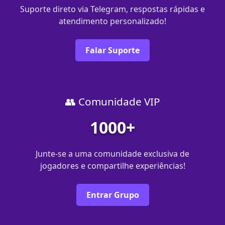
Suporte direto via Telegram, respostas rápidas e
atendimento personalizado!
Falar Suporte
👥 Comunidade VIP
1000+
Junte-se a uma comunidade exclusiva de
jogadores e compartilhe experiências!
Entrar Grupo