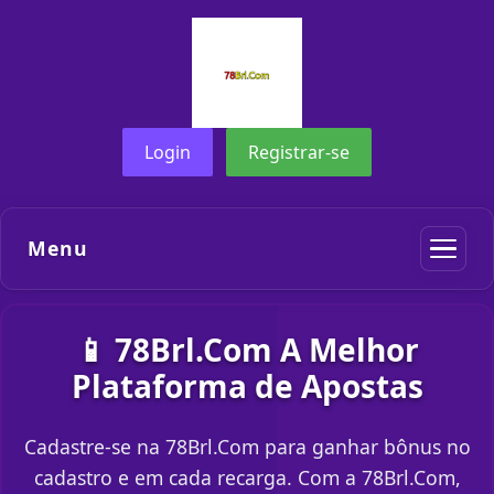
Login
Registrar-se
Menu
📱 78Brl.Com A Melhor
Plataforma de Apostas
Cadastre-se na 78Brl.Com para ganhar bônus no
cadastro e em cada recarga. Com a 78Brl.Com,