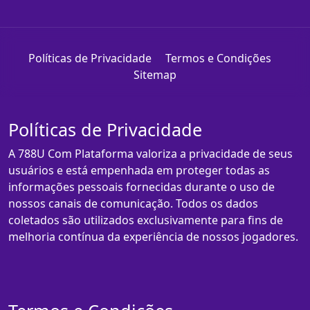
Políticas de Privacidade
Termos e Condições
Sitemap
Políticas de Privacidade
A 788U Com Plataforma valoriza a privacidade de seus
usuários e está empenhada em proteger todas as
informações pessoais fornecidas durante o uso de
nossos canais de comunicação. Todos os dados
coletados são utilizados exclusivamente para fins de
melhoria contínua da experiência de nossos jogadores.