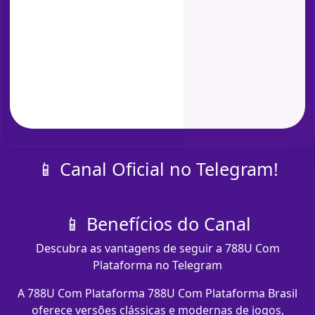
📱 Canal Oficial no Telegram!
📱 Benefícios do Canal
Descubra as vantagens de seguir a 788U Com
Plataforma no Telegram
A 788U Com Plataforma 788U Com Plataforma Brasil
oferece versões clássicas e modernas de jogos,