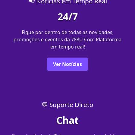
📢 Notícias em Tempo Real
24/7
Fique por dentro de todas as novidades,
promoções e eventos da 788U Com Plataforma
em tempo real!
Ver Notícias
💬 Suporte Direto
Chat