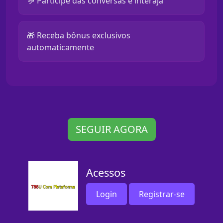
💬 Participe das conversas e interaja
🎁 Receba bônus exclusivos
automaticamente
SEGUIR AGORA
Acessos
Login
Registrar-se