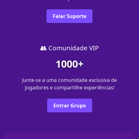
Falar Suporte
👥 Comunidade VIP
1000+
Junte-se a uma comunidade exclusiva de
jogadores e compartilhe experiências!
Entrar Grupo