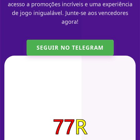
acesso a promoções incríveis e uma experiência
de jogo inigualável. Junte-se aos vencedores
agora!
SEGUIR NO TELEGRAM