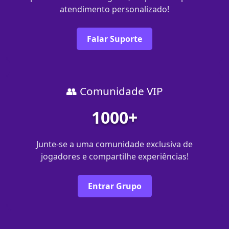
atendimento personalizado!
Falar Suporte
👥 Comunidade VIP
1000+
Junte-se a uma comunidade exclusiva de
jogadores e compartilhe experiências!
Entrar Grupo