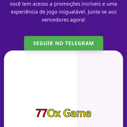
você tem acesso a promoções incríveis e uma
experiência de jogo inigualável. Junte-se aos
vencedores agora!
SEGUIR NO TELEGRAM