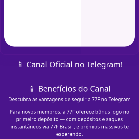
📱 Canal Oficial no Telegram!
📱 Benefícios do Canal
Descubra as vantagens de seguir a 77F no Telegram
Para novos membros, a 77F oferece bônus logo no
primeiro depósito — com depósitos e saques
instantâneos via 77F Brasil , e prêmios massivos te
esperando.