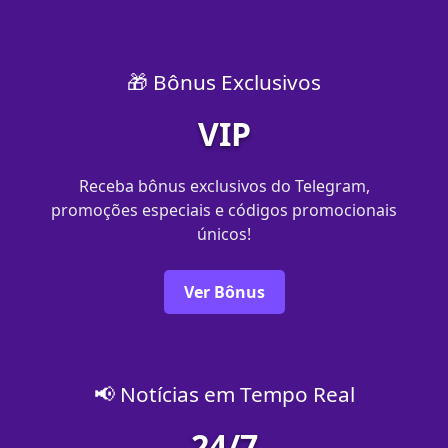
🎁 Bônus Exclusivos
VIP
Receba bônus exclusivos do Telegram,
promoções especiais e códigos promocionais
únicos!
Ver Bônus
📢 Notícias em Tempo Real
24/7