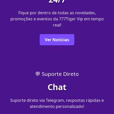
Fique por dentro de todas as novidades,
promoções e eventos da 777Tiger Vip em tempo
real!
Ver Notícias
💬 Suporte Direto
Chat
Suporte direto via Telegram, respostas rápidas e
atendimento personalizado!