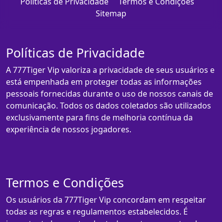
Políticas de Privacidade
Termos e Condições
Sitemap
Políticas de Privacidade
A 777Tiger Vip valoriza a privacidade de seus usuários e
está empenhada em proteger todas as informações
pessoais fornecidas durante o uso de nossos canais de
comunicação. Todos os dados coletados são utilizados
exclusivamente para fins de melhoria contínua da
experiência de nossos jogadores.
Termos e Condições
Os usuários da 777Tiger Vip concordam em respeitar
todas as regras e regulamentos estabelecidos. É