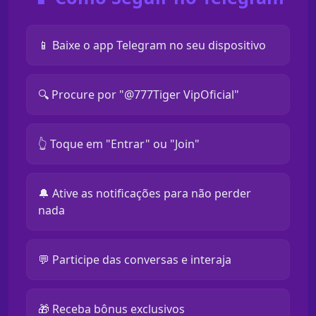
📱 Baixe o app Telegram no seu dispositivo
🔍 Procure por "@777Tiger VipOficial"
👆 Toque em "Entrar" ou "Join"
🔔 Ative as notificações para não perder
nada
💬 Participe das conversas e interaja
🎁 Receba bônus exclusivos