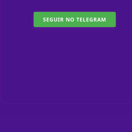
SEGUIR NO TELEGRAM