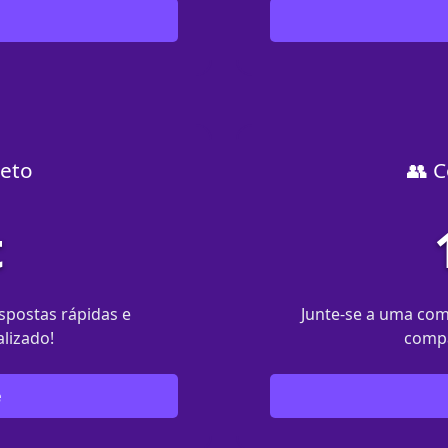
reto
👥 
t
espostas rápidas e
Junte-se a uma com
lizado!
compa
e