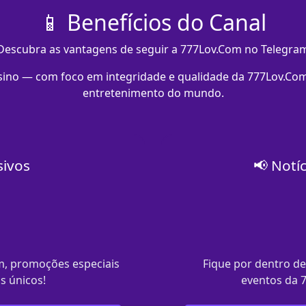
📱 Benefícios do Canal
Descubra as vantagens de seguir a 777Lov.Com no Telegra
ssino — com foco em integridade e qualidade da 777Lov.Com
entretenimento do mundo.
sivos
📢 Notí
m, promoções especiais
Fique por dentro d
s únicos!
eventos da 