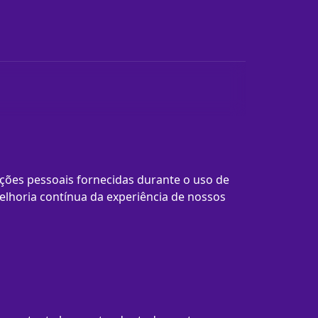
ções pessoais fornecidas durante o uso de
elhoria contínua da experiência de nossos