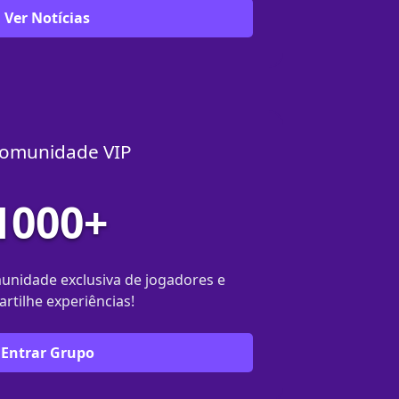
Ver Notícias
Comunidade VIP
1000+
unidade exclusiva de jogadores e
rtilhe experiências!
Entrar Grupo