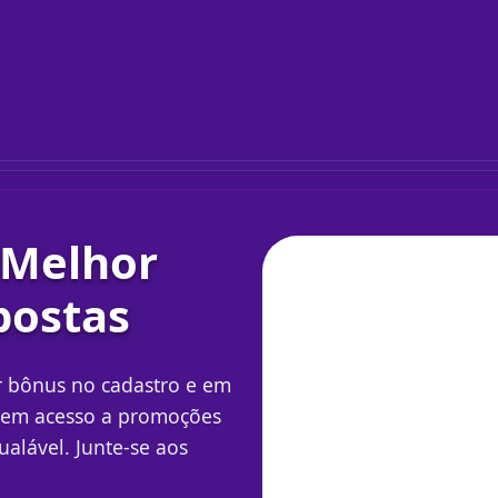
 Melhor
postas
r bônus no cadastro e em
 tem acesso a promoções
ualável. Junte-se aos