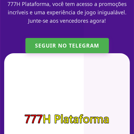
777H Plataforma, você tem acesso a promoções
incríveis e uma experiência de jogo inigualável.
Junte-se aos vencedores agora!
SEGUIR NO TELEGRAM