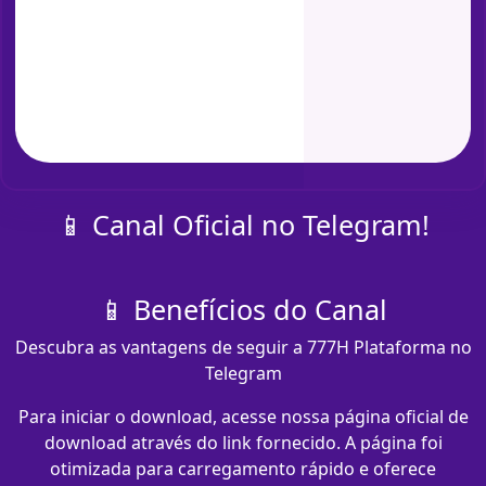
📱 Canal Oficial no Telegram!
📱 Benefícios do Canal
Descubra as vantagens de seguir a 777H Plataforma no
Telegram
Para iniciar o download, acesse nossa página oficial de
download através do link fornecido. A página foi
otimizada para carregamento rápido e oferece