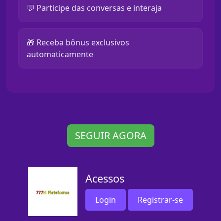
💬 Participe das conversas e interaja
🎁 Receba bônus exclusivos
automaticamente
SEGUIR AGORA
Acessos
Login
Registrar-se