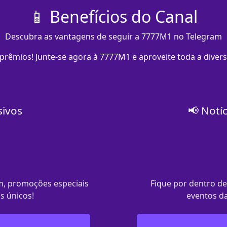
📱 Benefícios do Canal
Descubra as vantagens de seguir a 7777M1 no Telegram
rêmios! Junte-se agora à 7777M1 e aproveite toda a diver
sivos
📢 Notí
m, promoções especiais
Fique por dentro d
s únicos!
eventos d