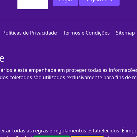
Políticas de Privacidade
Termos e Condições
Sitemap
de
suários e está empenhada em proteger todas as informações
os coletados são utilizados exclusivamente para fins de m
tar todas as regras e regulamentos estabelecidos. É impo