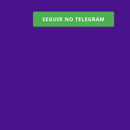
SEGUIR NO TELEGRAM