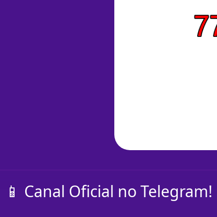
📱 Canal Oficial no Telegram!