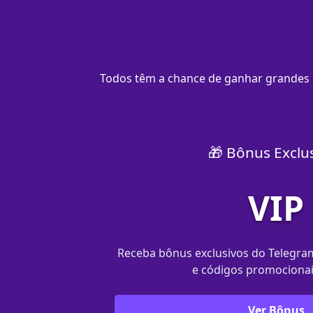
Todos têm a chance de ganhar grandes p
🎁 Bônus Exclu
VIP
Receba bônus exclusivos do Telegra
e códigos promocionai
Ver Bônus