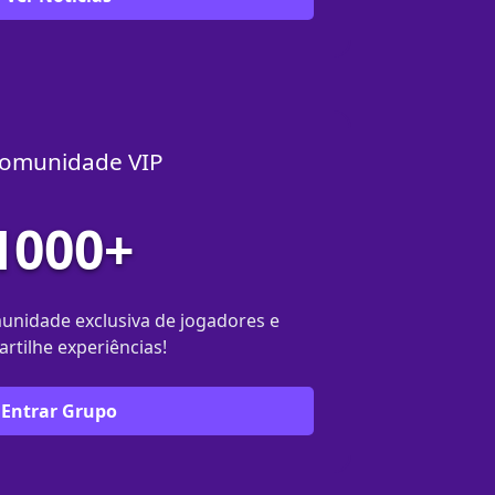
Comunidade VIP
1000+
unidade exclusiva de jogadores e
rtilhe experiências!
Entrar Grupo