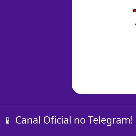
📱 Canal Oficial no Telegram!