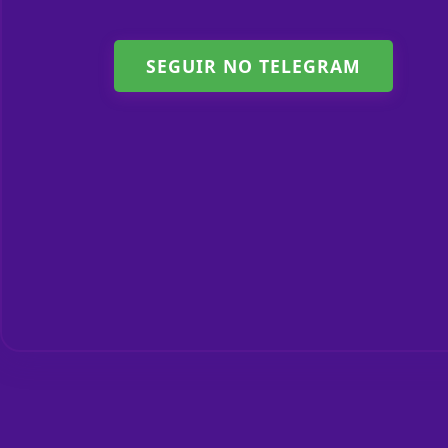
SEGUIR NO TELEGRAM