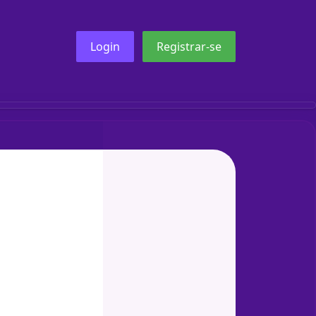
Login
Registrar-se