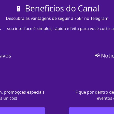
📱 Benefícios do Canal
Descubra as vantagens de seguir a 76Br no Telegram
s — sua interface é simples, rápida e feita para você curt
sivos
📢 Notí
m, promoções especiais
Fique por dentro d
s únicos!
eventos 