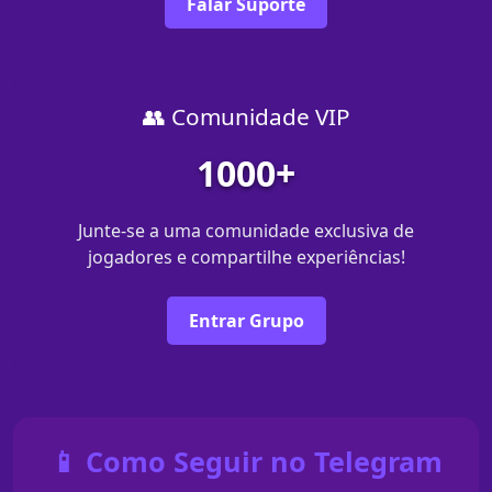
Falar Suporte
👥 Comunidade VIP
1000+
Junte-se a uma comunidade exclusiva de
jogadores e compartilhe experiências!
Entrar Grupo
📱 Como Seguir no Telegram