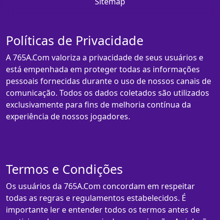
Sitemap
Políticas de Privacidade
A 765A.Com valoriza a privacidade de seus usuários e
está empenhada em proteger todas as informações
pessoais fornecidas durante o uso de nossos canais de
comunicação. Todos os dados coletados são utilizados
exclusivamente para fins de melhoria contínua da
experiência de nossos jogadores.
Termos e Condições
Os usuários da 765A.Com concordam em respeitar
todas as regras e regulamentos estabelecidos. É
importante ler e entender todos os termos antes de