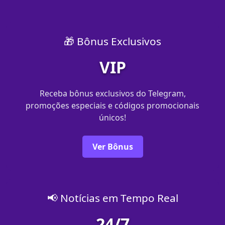
🎁 Bônus Exclusivos
VIP
Receba bônus exclusivos do Telegram,
promoções especiais e códigos promocionais
únicos!
Ver Bônus
📢 Notícias em Tempo Real
24/7