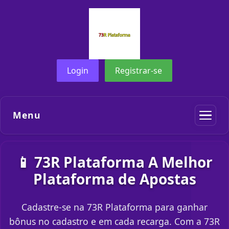
Login
Registrar-se
Menu
📱 73R Plataforma A Melhor
Plataforma de Apostas
Cadastre-se na 73R Plataforma para ganhar
bônus no cadastro e em cada recarga. Com a 73R