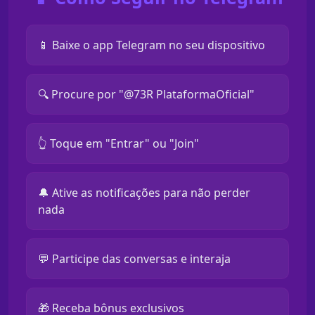
📱 Baixe o app Telegram no seu dispositivo
🔍 Procure por "@73R PlataformaOficial"
👆 Toque em "Entrar" ou "Join"
🔔 Ative as notificações para não perder
nada
💬 Participe das conversas e interaja
🎁 Receba bônus exclusivos