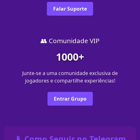
Falar Suporte
👥 Comunidade VIP
1000+
Junte-se a uma comunidade exclusiva de
jogadores e compartilhe experiências!
Entrar Grupo
📱 Como Seguir no Telegram