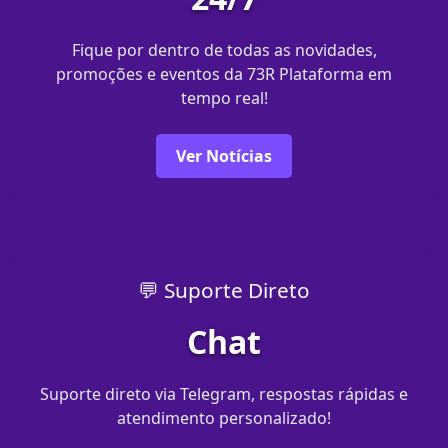
Fique por dentro de todas as novidades,
promoções e eventos da 73R Plataforma em
tempo real!
Ver Notícias
💬 Suporte Direto
Chat
Suporte direto via Telegram, respostas rápidas e
atendimento personalizado!