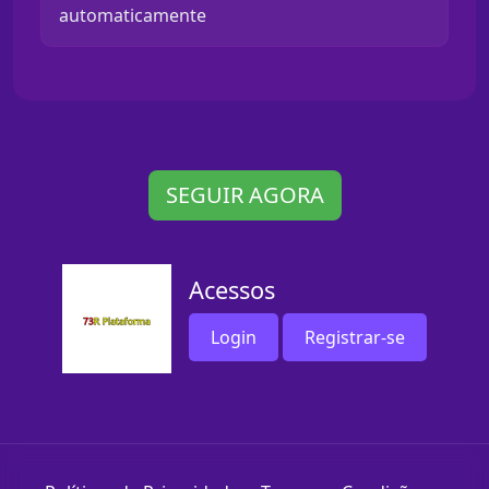
automaticamente
SEGUIR AGORA
Acessos
Login
Registrar-se