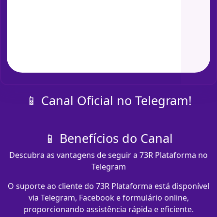
📱 Canal Oficial no Telegram!
📱 Benefícios do Canal
Descubra as vantagens de seguir a 73R Plataforma no
Telegram
O suporte ao cliente do 73R Plataforma está disponível
via Telegram, Facebook e formulário online,
proporcionando assistência rápida e eficiente.