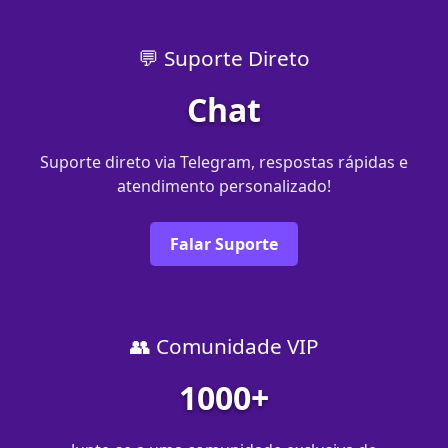
💬 Suporte Direto
Chat
Suporte direto via Telegram, respostas rápidas e
atendimento personalizado!
Falar Suporte
👥 Comunidade VIP
1000+