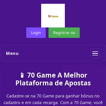
Login
Registrar-se
Menu
📱 70 Game A Melhor
Plataforma de Apostas
Cadastre-se na 70 Game para ganhar bônus no
cadastro e em cada recarga. Com a 70 Game, você