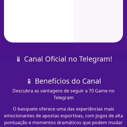
📱 Canal Oficial no Telegram!
📱 Benefícios do Canal
Descubra as vantagens de seguir a 70 Game no
Telegram
O basquete oferece uma das experiências mais
emocionantes de apostas esportivas, com jogos de alta
pontuação e momentos dramáticos que podem mudar