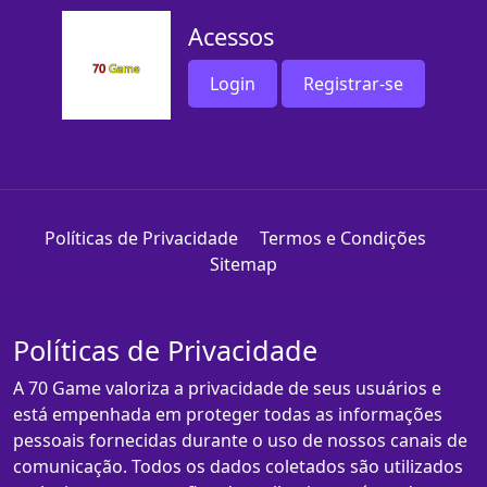
Acessos
Login
Registrar-se
Políticas de Privacidade
Termos e Condições
Sitemap
Políticas de Privacidade
A 70 Game valoriza a privacidade de seus usuários e
está empenhada em proteger todas as informações
pessoais fornecidas durante o uso de nossos canais de
comunicação. Todos os dados coletados são utilizados