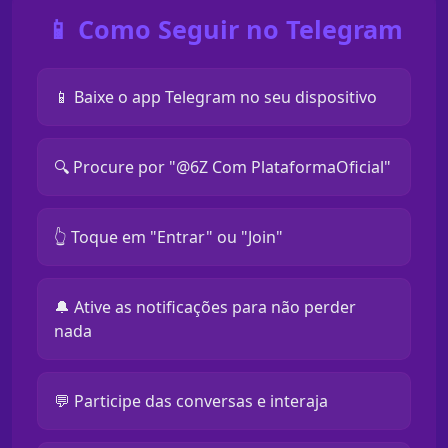
📱 Como Seguir no Telegram
📱 Baixe o app Telegram no seu dispositivo
🔍 Procure por "@6Z Com PlataformaOficial"
👆 Toque em "Entrar" ou "Join"
🔔 Ative as notificações para não perder
nada
💬 Participe das conversas e interaja