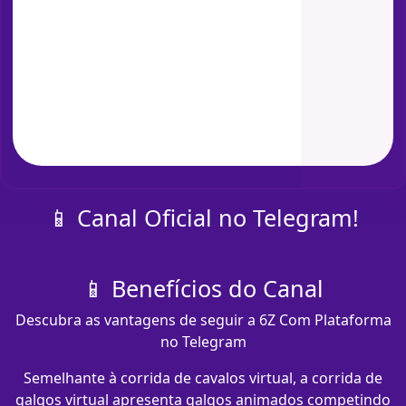
📱 Canal Oficial no Telegram!
📱 Benefícios do Canal
Descubra as vantagens de seguir a 6Z Com Plataforma
no Telegram
Semelhante à corrida de cavalos virtual, a corrida de
galgos virtual apresenta galgos animados competindo