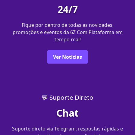
24/7
Fique por dentro de todas as novidades,
promoções e eventos da 6Z Com Plataforma em
tempo real!
Ver Notícias
💬 Suporte Direto
Chat
Suporte direto via Telegram, respostas rápidas e