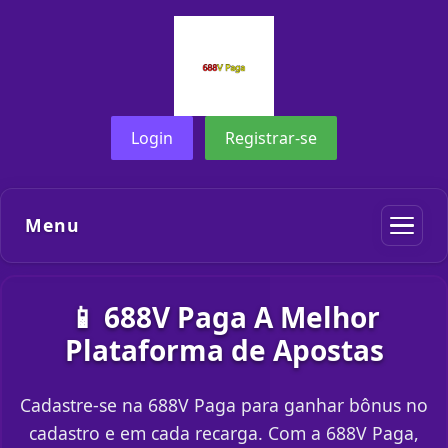
Login
Registrar-se
Menu
📱 688V Paga A Melhor
Plataforma de Apostas
Cadastre-se na 688V Paga para ganhar bônus no
cadastro e em cada recarga. Com a 688V Paga,