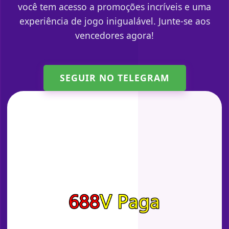
você tem acesso a promoções incríveis e uma
experiência de jogo inigualável. Junte-se aos
vencedores agora!
SEGUIR NO TELEGRAM