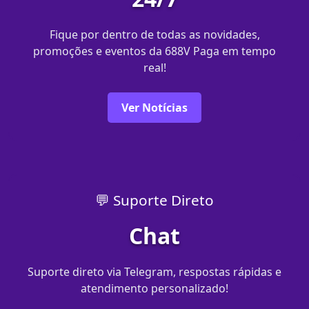
Fique por dentro de todas as novidades,
promoções e eventos da 688V Paga em tempo
real!
Ver Notícias
💬 Suporte Direto
Chat
Suporte direto via Telegram, respostas rápidas e
atendimento personalizado!