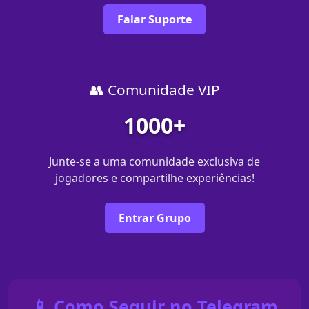
Falar Suporte
👥 Comunidade VIP
1000+
Junte-se a uma comunidade exclusiva de
jogadores e compartilhe experiências!
Entrar Grupo
📱 Como Seguir no Telegram