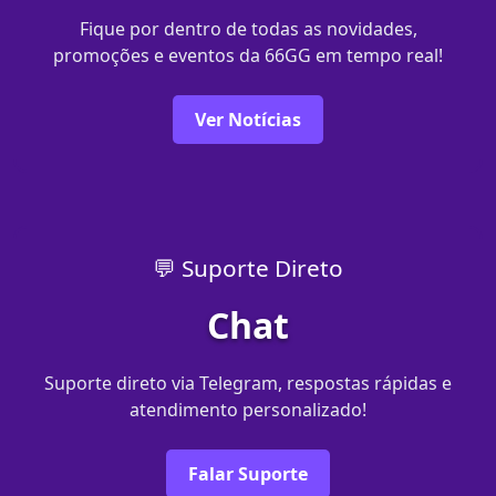
Fique por dentro de todas as novidades,
promoções e eventos da 66GG em tempo real!
Ver Notícias
💬 Suporte Direto
Chat
Suporte direto via Telegram, respostas rápidas e
atendimento personalizado!
Falar Suporte