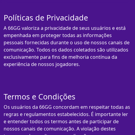
Políticas de Privacidade
A 66GG valoriza a privacidade de seus usuários e está
empenhada em proteger todas as informações
pessoais fornecidas durante o uso de nossos canais de
comunicação. Todos os dados coletados são utilizados
exclusivamente para fins de melhoria contínua da
experiência de nossos jogadores.
Termos e Condições
Os usuários da 66GG concordam em respeitar todas as
regras e regulamentos estabelecidos. É importante ler
e entender todos os termos antes de participar de
nossos canais de comunicação. A violação destes