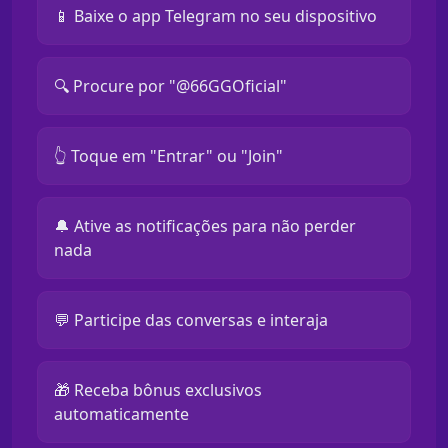
📱 Baixe o app Telegram no seu dispositivo
🔍 Procure por "@66GGOficial"
👆 Toque em "Entrar" ou "Join"
🔔 Ative as notificações para não perder
nada
💬 Participe das conversas e interaja
🎁 Receba bônus exclusivos
automaticamente