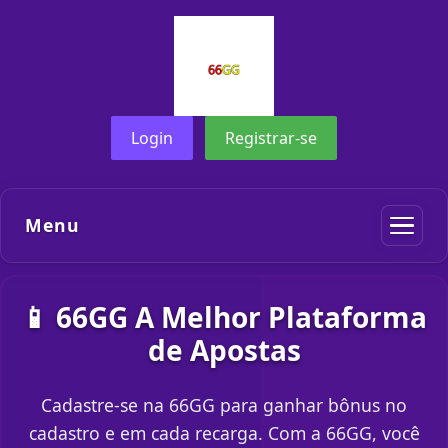
Login
Registrar-se
Menu
📱 66GG A Melhor Plataforma
de Apostas
Cadastre-se na 66GG para ganhar bônus no
cadastro e em cada recarga. Com a 66GG, você