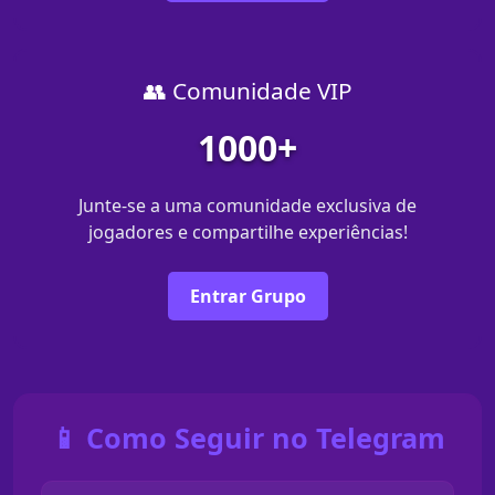
👥 Comunidade VIP
1000+
Junte-se a uma comunidade exclusiva de
jogadores e compartilhe experiências!
Entrar Grupo
📱 Como Seguir no Telegram