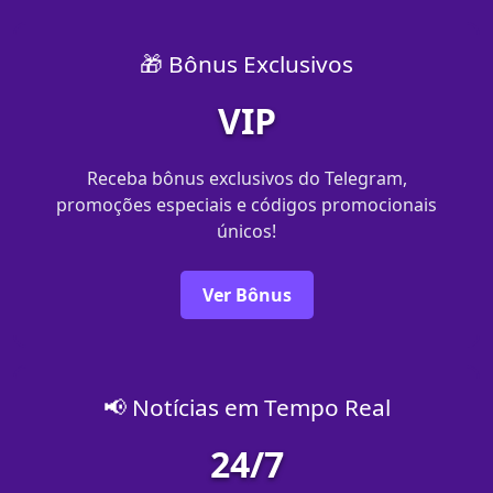
🎁 Bônus Exclusivos
VIP
Receba bônus exclusivos do Telegram,
promoções especiais e códigos promocionais
únicos!
Ver Bônus
📢 Notícias em Tempo Real
24/7