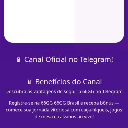
📱 Canal Oficial no Telegram!
📱 Benefícios do Canal
Descubra as vantagens de seguir a 66GG no Telegram
Registre-se na 66GG 66GG Brasil e receba bônus —
comece sua jornada vitoriosa com caça-níqueis, jogos
de mesa e cassinos ao vivo!