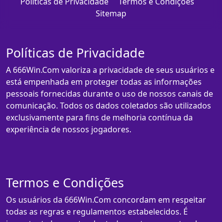
Políticas de Privacidade
Termos e Condições
Sitemap
Políticas de Privacidade
A 666Win.Com valoriza a privacidade de seus usuários e
está empenhada em proteger todas as informações
pessoais fornecidas durante o uso de nossos canais de
comunicação. Todos os dados coletados são utilizados
exclusivamente para fins de melhoria contínua da
experiência de nossos jogadores.
Termos e Condições
Os usuários da 666Win.Com concordam em respeitar
todas as regras e regulamentos estabelecidos. É