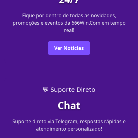
Fique por dentro de todas as novidades,
promoções e eventos da 666Win.Com em tempo
real!
Ver Notícias
💬 Suporte Direto
Chat
Suporte direto via Telegram, respostas rápidas e
atendimento personalizado!