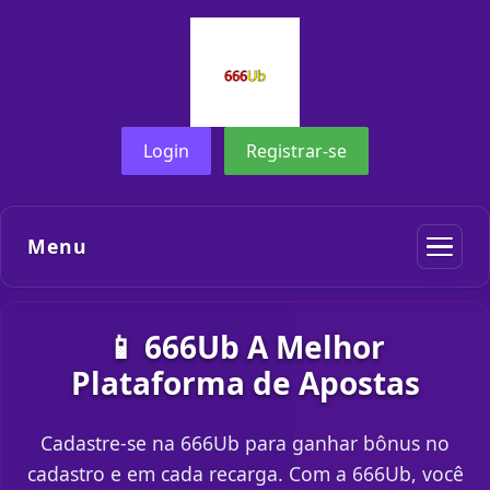
Login
Registrar-se
Menu
📱 666Ub A Melhor
Plataforma de Apostas
Cadastre-se na 666Ub para ganhar bônus no
cadastro e em cada recarga. Com a 666Ub, você