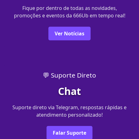
Fique por dentro de todas as novidades,
promoções e eventos da 666Ub em tempo real!
Ver Notícias
💬 Suporte Direto
Chat
Suporte direto via Telegram, respostas rápidas e
atendimento personalizado!
Falar Suporte