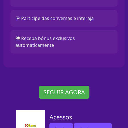
💬 Participe das conversas e interaja
🎁 Receba bônus exclusivos
automaticamente
SEGUIR AGORA
Acessos