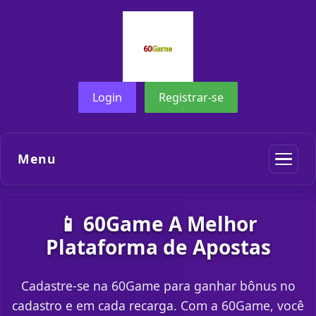
Login
Registrar-se
Menu
📱 60Game A Melhor
Plataforma de Apostas
Cadastre-se na 60Game para ganhar bônus no
cadastro e em cada recarga. Com a 60Game, você