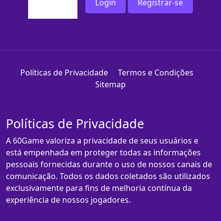
Login
Registrar-se
Políticas de Privacidade
Termos e Condições
Sitemap
Políticas de Privacidade
A 60Game valoriza a privacidade de seus usuários e
está empenhada em proteger todas as informações
pessoais fornecidas durante o uso de nossos canais de
comunicação. Todos os dados coletados são utilizados
exclusivamente para fins de melhoria contínua da
experiência de nossos jogadores.