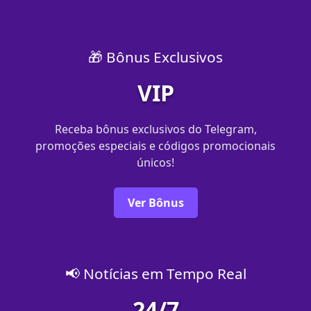
🎁 Bônus Exclusivos
VIP
Receba bônus exclusivos do Telegram,
promoções especiais e códigos promocionais
únicos!
Ver Bônus
📢 Notícias em Tempo Real
24/7