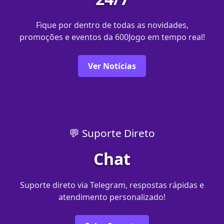
Fique por dentro de todas as novidades,
promoções e eventos da 600Jogo em tempo real!
Ver Notícias
💬 Suporte Direto
Chat
Suporte direto via Telegram, respostas rápidas e
atendimento personalizado!