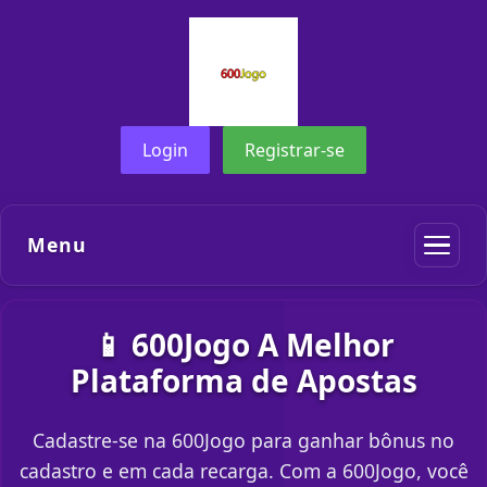
Login
Registrar-se
Menu
📱 600Jogo A Melhor
Plataforma de Apostas
Cadastre-se na 600Jogo para ganhar bônus no
cadastro e em cada recarga. Com a 600Jogo, você