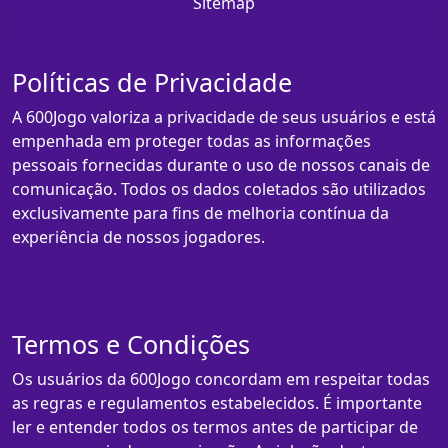
Sitemap
Políticas de Privacidade
A 600Jogo valoriza a privacidade de seus usuários e está
empenhada em proteger todas as informações
pessoais fornecidas durante o uso de nossos canais de
comunicação. Todos os dados coletados são utilizados
exclusivamente para fins de melhoria contínua da
experiência de nossos jogadores.
Termos e Condições
Os usuários da 600Jogo concordam em respeitar todas
as regras e regulamentos estabelecidos. É importante
ler e entender todos os termos antes de participar de