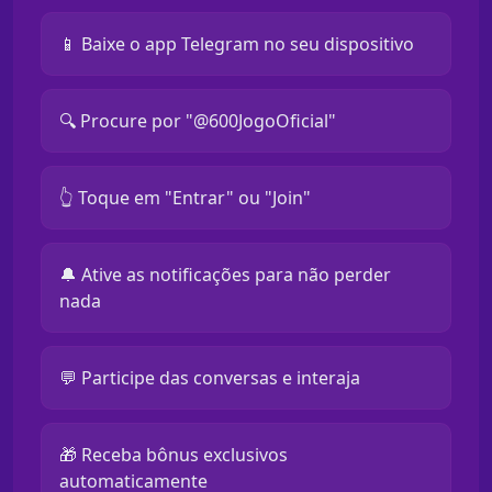
📱 Baixe o app Telegram no seu dispositivo
🔍 Procure por "@600JogoOficial"
👆 Toque em "Entrar" ou "Join"
🔔 Ative as notificações para não perder
nada
💬 Participe das conversas e interaja
🎁 Receba bônus exclusivos
automaticamente