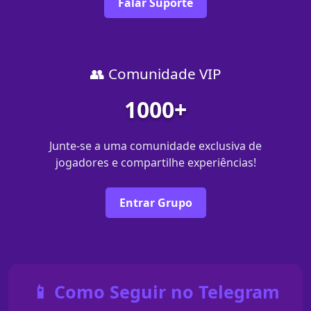
Falar Suporte
👥 Comunidade VIP
1000+
Junte-se a uma comunidade exclusiva de
jogadores e compartilhe experiências!
Entrar Grupo
📱 Como Seguir no Telegram