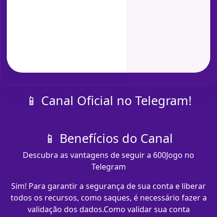
📱 Canal Oficial no Telegram!
📱 Benefícios do Canal
Descubra as vantagens de seguir a 600Jogo no
Telegram
Sim! Para garantir a segurança de sua conta e liberar
todos os recursos, como saques, é necessário fazer a
validação dos dados.Como validar sua conta