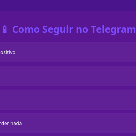
📱 Como Seguir no Telegram
ositivo
erder nada