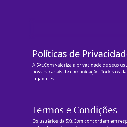
Políticas de Privacida
A 5Xt.Com valoriza a privacidade de seus u
nossos canais de comunicação. Todos os dad
jogadores.
Termos e Condições
Os usuários da 5Xt.Com concordam em respei