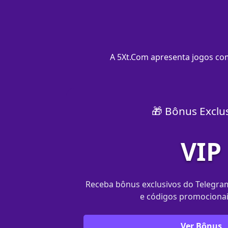
A 5Xt.Com apresenta jogos com 
🎁 Bônus Exclu
VIP
Receba bônus exclusivos do Telegra
e códigos promocionai
Ver Bônus