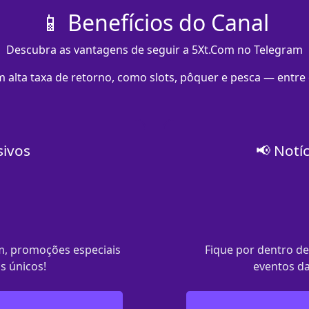
📱 Benefícios do Canal
Descubra as vantagens de seguir a 5Xt.Com no Telegram
alta taxa de retorno, como slots, pôquer e pesca — entre 
sivos
📢 Notí
m, promoções especiais
Fique por dentro d
s únicos!
eventos d