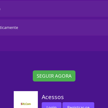
a
aticamente
SEGUIR AGORA
Acessos
Login
Registrar-se