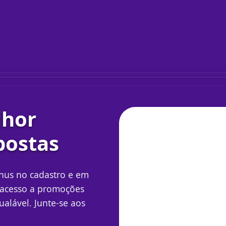
lhor
postas
nus no cadastro e em
 acesso a promoções
ualável. Junte-se aos