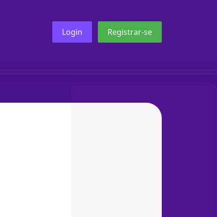
Login
Registrar-se