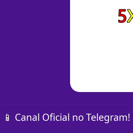
📱 Canal Oficial no Telegram!