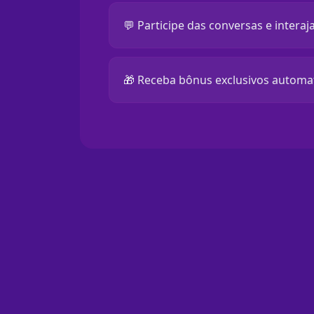
💬 Participe das conversas e interaj
🎁 Receba bônus exclusivos autom