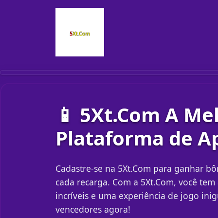
📱 5Xt.Com A Me
Plataforma de A
Cadastre-se na 5Xt.Com para ganhar bô
cada recarga. Com a 5Xt.Com, você tem
incríveis e uma experiência de jogo inig
vencedores agora!