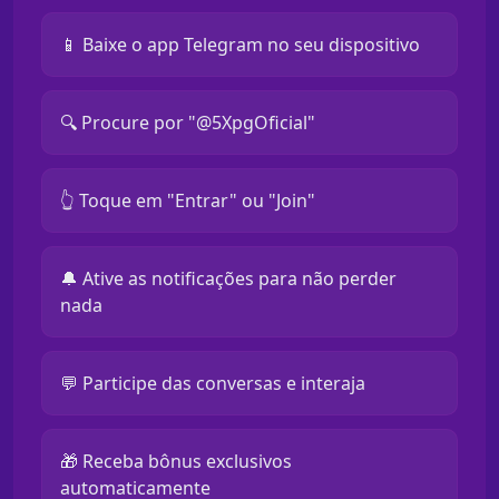
📱 Baixe o app Telegram no seu dispositivo
🔍 Procure por "@5XpgOficial"
👆 Toque em "Entrar" ou "Join"
🔔 Ative as notificações para não perder
nada
💬 Participe das conversas e interaja
🎁 Receba bônus exclusivos
automaticamente