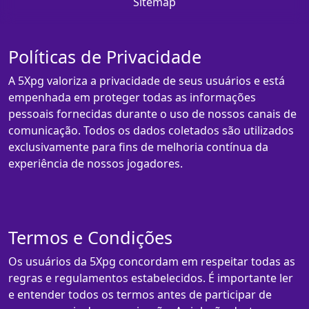
Sitemap
Políticas de Privacidade
A 5Xpg valoriza a privacidade de seus usuários e está
empenhada em proteger todas as informações
pessoais fornecidas durante o uso de nossos canais de
comunicação. Todos os dados coletados são utilizados
exclusivamente para fins de melhoria contínua da
experiência de nossos jogadores.
Termos e Condições
Os usuários da 5Xpg concordam em respeitar todas as
regras e regulamentos estabelecidos. É importante ler
e entender todos os termos antes de participar de