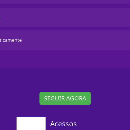
a
aticamente
SEGUIR AGORA
Acessos