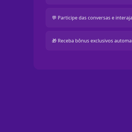
💬 Participe das conversas e interaj
🎁 Receba bônus exclusivos autom