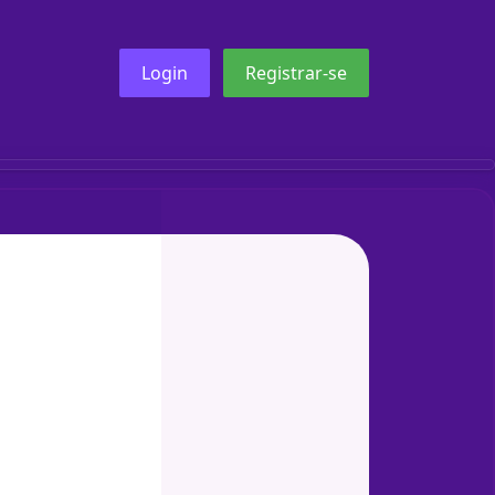
Login
Registrar-se