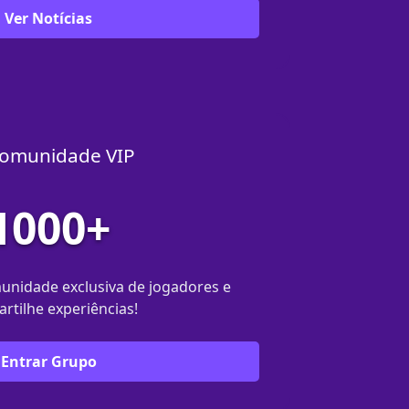
Ver Notícias
Comunidade VIP
1000+
unidade exclusiva de jogadores e
rtilhe experiências!
Entrar Grupo