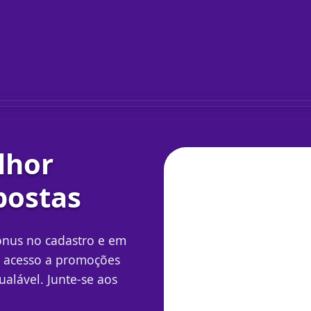
lhor
postas
ônus no cadastro e em
m acesso a promoções
ualável. Junte-se aos