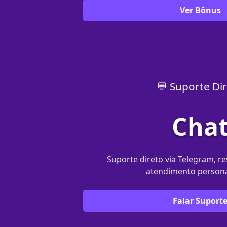
Ver Bônus
💬 Suporte Di
Cha
Suporte direto via Telegram, r
atendimento persona
Falar Suport