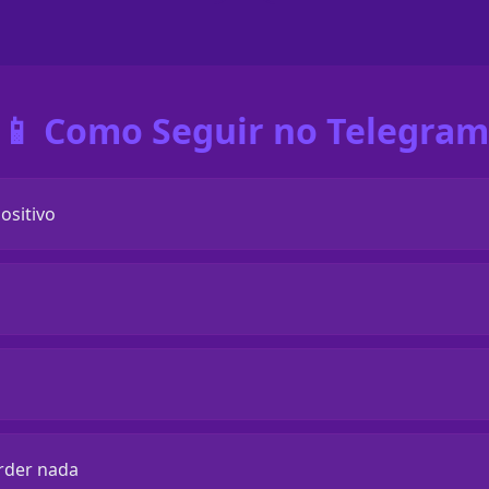
📱 Como Seguir no Telegram
ositivo
erder nada