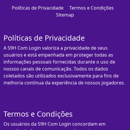
Políticas de Privacidade
Termos e Condições
Sitemap
Políticas de Privacidade
A 59H Com Login valoriza a privacidade de seus
usuários e está empenhada em proteger todas as
informações pessoais fornecidas durante o uso de
nossos canais de comunicação. Todos os dados
coletados são utilizados exclusivamente para fins de
melhoria contínua da experiência de nossos jogadores.
Termos e Condições
Os usuários da 59H Com Login concordam em