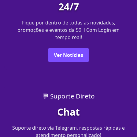
24/7
Fique por dentro de todas as novidades,
promoções e eventos da 59H Com Login em
tempo real!
Ver Notícias
💬 Suporte Direto
Chat
Suporte direto via Telegram, respostas rápidas e
atendimento personalizado!