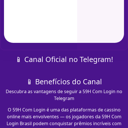
📱 Canal Oficial no Telegram!
📱 Benefícios do Canal
Descubra as vantagens de seguir a 59H Com Login no
Telegram
O 59H Com Login é uma das plataformas de cassino
online mais envolventes — os jogadores da 59H Com
Login Brasil podem conquistar prêmios incríveis com