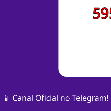
📱 Canal Oficial no Telegram!