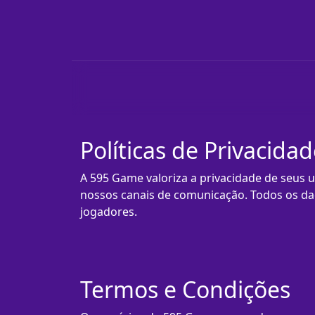
Políticas de Privacida
A 595 Game valoriza a privacidade de seus
nossos canais de comunicação. Todos os dad
jogadores.
Termos e Condições