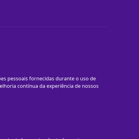
es pessoais fornecidas durante o uso de
elhoria contínua da experiência de nossos