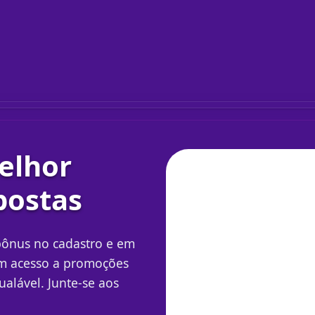
elhor
postas
bônus no cadastro e em
em acesso a promoções
ualável. Junte-se aos