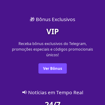
🎁 Bônus Exclusivos
VIP
Receba bônus exclusivos do Telegram,
promoções especiais e códigos promocionais
únicos!
Ver Bônus
📢 Notícias em Tempo Real
24/7