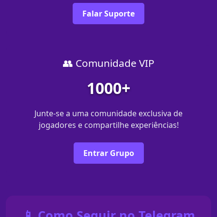
Falar Suporte
👥 Comunidade VIP
1000+
Junte-se a uma comunidade exclusiva de
jogadores e compartilhe experiências!
Entrar Grupo
📱 Como Seguir no Telegram