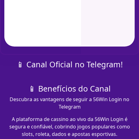
📱 Canal Oficial no Telegram!
📱 Benefícios do Canal
Descubra as vantagens de seguir a 56Win Login no
Telegram
A plataforma de cassino ao vivo da 56Win Login é
segura e confiável, cobrindo jogos populares como
slots, roleta, dados e apostas esportivas.