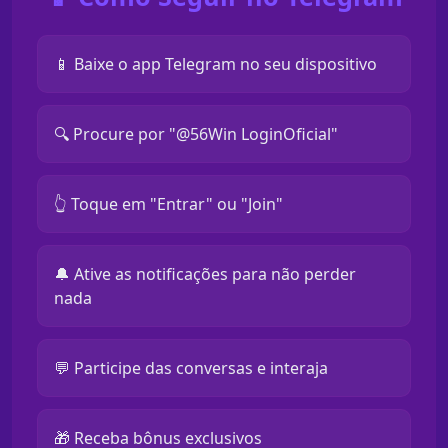
📱 Baixe o app Telegram no seu dispositivo
🔍 Procure por "@56Win LoginOficial"
👆 Toque em "Entrar" ou "Join"
🔔 Ative as notificações para não perder
nada
💬 Participe das conversas e interaja
🎁 Receba bônus exclusivos