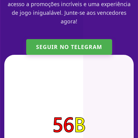
acesso a promoções incríveis e uma experiência
de jogo inigualável. Junte-se aos vencedores
agora!
SEGUIR NO TELEGRAM