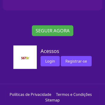
SEGUIR AGORA
Acessos
Login
Registrar-se
Políticas de Privacidade
Termos e Condições
Sitemap