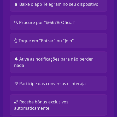
📱 Baixe o app Telegram no seu dispositivo
🔍 Procure por "@567BrOficial"
👆 Toque em "Entrar" ou "Join"
🔔 Ative as notificações para não perder
nada
💬 Participe das conversas e interaja
🎁 Receba bônus exclusivos
automaticamente