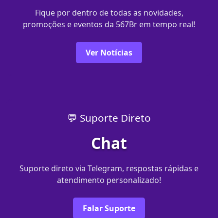
Fique por dentro de todas as novidades,
promoções e eventos da 567Br em tempo real!
Ver Notícias
💬 Suporte Direto
Chat
Suporte direto via Telegram, respostas rápidas e
atendimento personalizado!
Falar Suporte