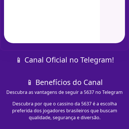
📱 Canal Oficial no Telegram!
📱 Benefícios do Canal
Descubra as vantagens de seguir a 5637 no Telegram
Descubra por que o cassino da 5637 é a escolha
preferida dos jogadores brasileiros que buscam
qualidade, segurança e diversão.