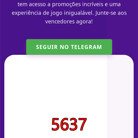
tem acesso a promoções incríveis e uma
experiência de jogo inigualável. Junte-se aos
vencedores agora!
SEGUIR NO TELEGRAM