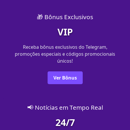
🎁 Bônus Exclusivos
VIP
Receba bônus exclusivos do Telegram,
promoções especiais e códigos promocionais
únicos!
Ver Bônus
📢 Notícias em Tempo Real
24/7