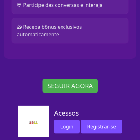
💬 Participe das conversas e interaja
🎁 Receba bônus exclusivos
automaticamente
SEGUIR AGORA
Acessos
Login
Registrar-se