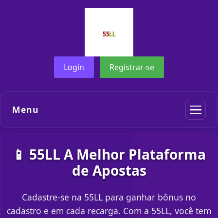
Login
Registrar-se
Menu
📱 55LL A Melhor Plataforma
de Apostas
Cadastre-se na 55LL para ganhar bônus no
cadastro e em cada recarga. Com a 55LL, você tem