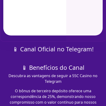
📱 Canal Oficial no Telegram!
📱 Benefícios do Canal
Descubra as vantagens de seguir a 55C Casino no
Telegram
O bônus de terceiro depósito oferece uma
correspondência de 25%, demonstrando nosso
compromisso com o valor contínuo para nossos