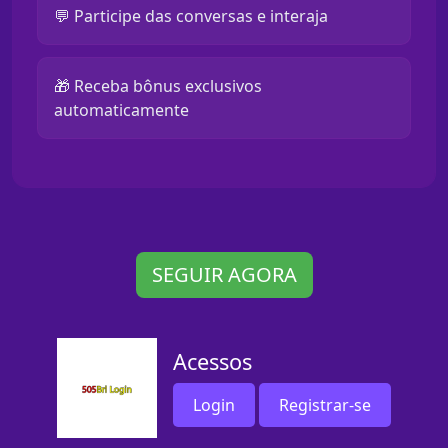
💬 Participe das conversas e interaja
🎁 Receba bônus exclusivos
automaticamente
SEGUIR AGORA
Acessos
Login
Registrar-se