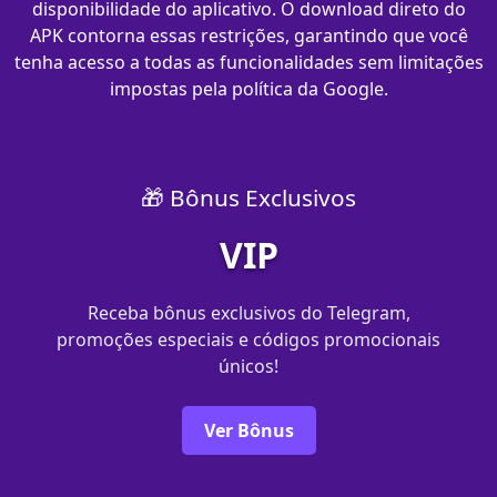
disponibilidade do aplicativo. O download direto do
APK contorna essas restrições, garantindo que você
tenha acesso a todas as funcionalidades sem limitações
impostas pela política da Google.
🎁 Bônus Exclusivos
VIP
Receba bônus exclusivos do Telegram,
promoções especiais e códigos promocionais
únicos!
Ver Bônus