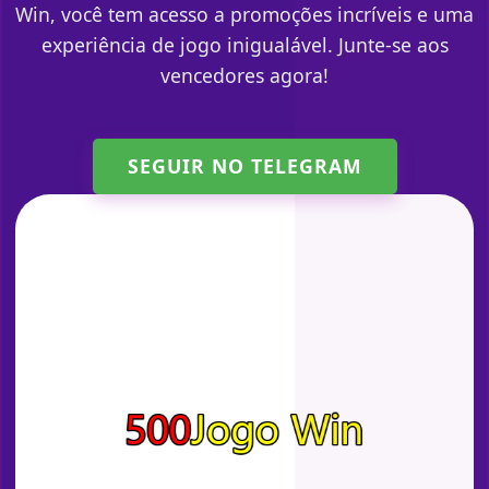
Win, você tem acesso a promoções incríveis e uma
experiência de jogo inigualável. Junte-se aos
vencedores agora!
SEGUIR NO TELEGRAM