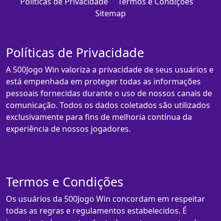
Políticas de Privacidade
Termos e Condições
Sitemap
Políticas de Privacidade
A 500Jogo Win valoriza a privacidade de seus usuários e
está empenhada em proteger todas as informações
pessoais fornecidas durante o uso de nossos canais de
comunicação. Todos os dados coletados são utilizados
exclusivamente para fins de melhoria contínua da
experiência de nossos jogadores.
Termos e Condições
Os usuários da 500Jogo Win concordam em respeitar
todas as regras e regulamentos estabelecidos. É