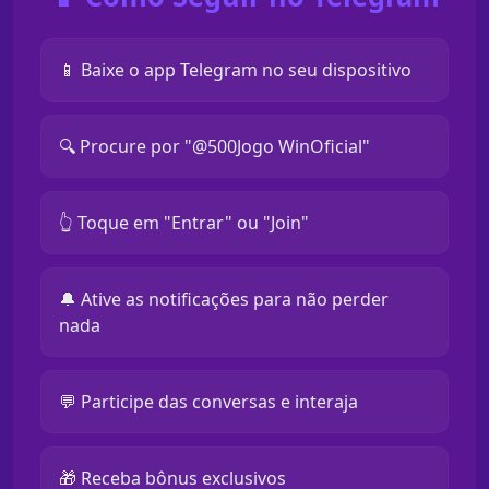
📱 Baixe o app Telegram no seu dispositivo
🔍 Procure por "@500Jogo WinOficial"
👆 Toque em "Entrar" ou "Join"
🔔 Ative as notificações para não perder
nada
💬 Participe das conversas e interaja
🎁 Receba bônus exclusivos