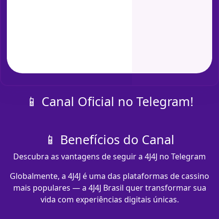
📱 Canal Oficial no Telegram!
📱 Benefícios do Canal
Descubra as vantagens de seguir a 4J4J no Telegram
Globalmente, a 4J4J é uma das plataformas de cassino
mais populares — a 4J4J Brasil quer transformar sua
vida com experiências digitais únicas.