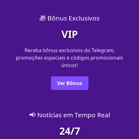
🎁 Bônus Exclusivos
VIP
Receba bônus exclusivos do Telegram,
promoções especiais e códigos promocionais
únicos!
Ver Bônus
📢 Notícias em Tempo Real
24/7