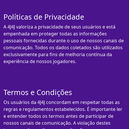
Políticas de Privacidade
A 4J4J valoriza a privacidade de seus usuários e está
empenhada em proteger todas as informações
pessoais fornecidas durante o uso de nossos canais de
comunicação. Todos os dados coletados são utilizados
exclusivamente para fins de melhoria contínua da
experiência de nossos jogadores.
Termos e Condições
Os usuários da 4J4J concordam em respeitar todas as
regras e regulamentos estabelecidos. É importante ler
e entender todos os termos antes de participar de
nossos canais de comunicação. A violação destes