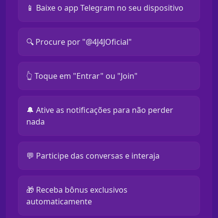
📱 Baixe o app Telegram no seu dispositivo
🔍 Procure por "@4J4JOficial"
👆 Toque em "Entrar" ou "Join"
🔔 Ative as notificações para não perder
nada
💬 Participe das conversas e interaja
🎁 Receba bônus exclusivos
automaticamente