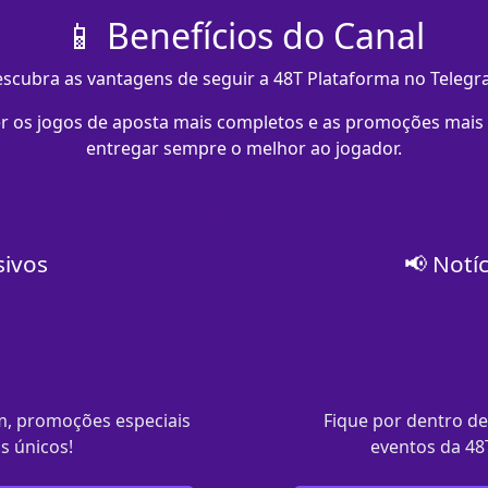
📱 Benefícios do Canal
scubra as vantagens de seguir a 48T Plataforma no Teleg
 os jogos de aposta mais completos e as promoções mais a
entregar sempre o melhor ao jogador.
sivos
📢 Notí
m, promoções especiais
Fique por dentro d
s únicos!
eventos da 48