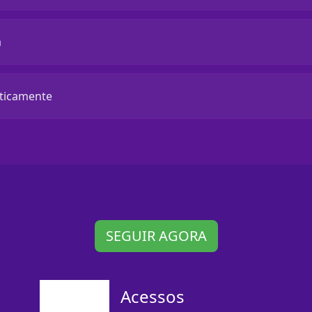
a
aticamente
SEGUIR AGORA
Acessos