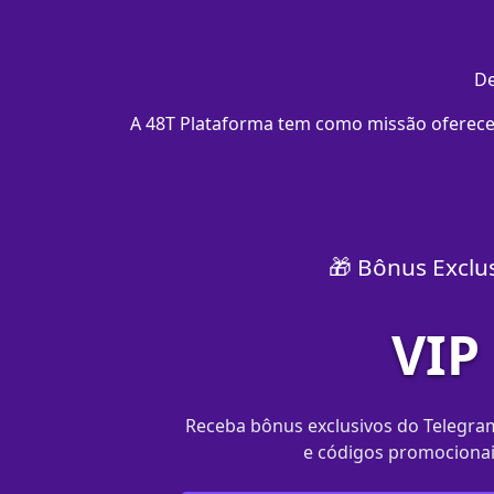
De
A 48T Plataforma tem como missão oferecer
🎁 Bônus Exclu
VIP
Receba bônus exclusivos do Telegra
e códigos promocionai