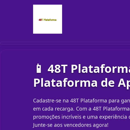
📱 48T Platafor
Plataforma de A
Cadastre-se na 48T Plataforma para ga
em cada recarga. Com a 48T Plataforma
promoções incríveis e uma experiência d
Junte-se aos vencedores agora!