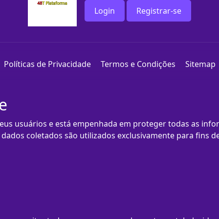
Login
Registrar-se
Políticas de Privacidade
Termos e Condições
Sitemap
de
 seus usuários e está empenhada em proteger todas as inf
dados coletados são utilizados exclusivamente para fins d