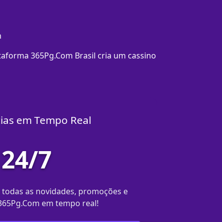
m
ataforma 365Pg.Com Brasil cria um cassino
cias em Tempo Real
24/7
e todas as novidades, promoções e
365Pg.Com em tempo real!