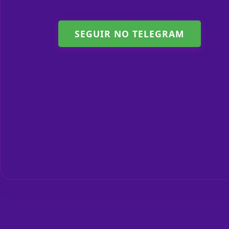
SEGUIR NO TELEGRAM