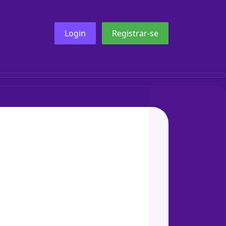
Login
Registrar-se