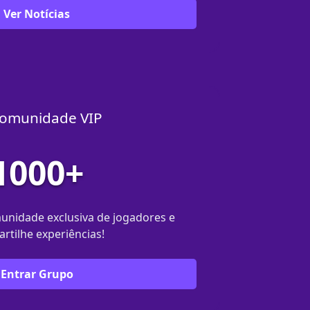
Ver Notícias
Comunidade VIP
1000+
unidade exclusiva de jogadores e
rtilhe experiências!
Entrar Grupo