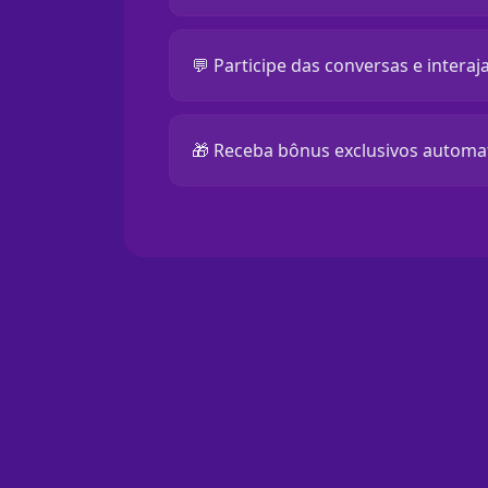
💬 Participe das conversas e interaj
🎁 Receba bônus exclusivos autom