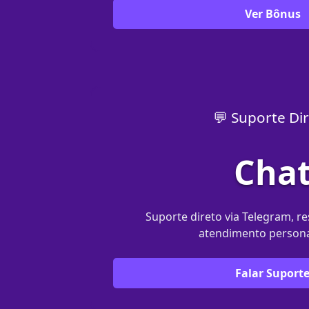
Ver Bônus
💬 Suporte Di
Cha
Suporte direto via Telegram, r
atendimento persona
Falar Suport