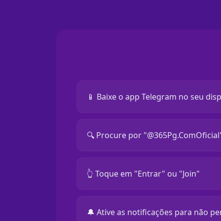
📱 Baixe o app Telegram no seu disp
🔍 Procure por "@365Pg.ComOficial
👆 Toque em "Entrar" ou "Join"
🔔 Ative as notificações para não p