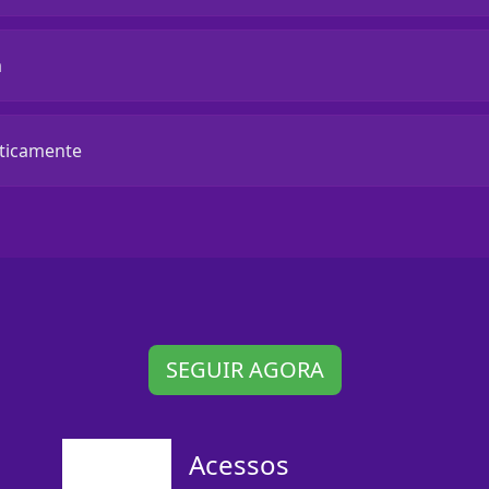
a
aticamente
SEGUIR AGORA
Acessos