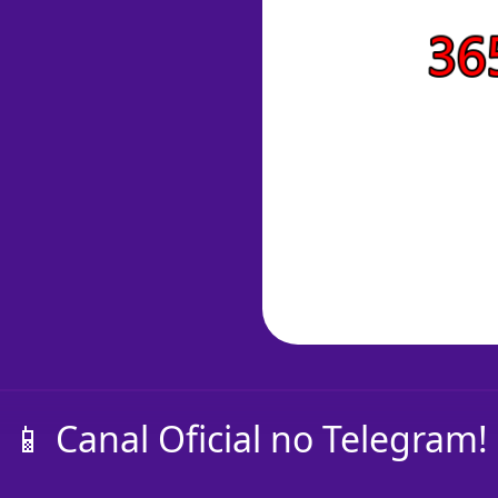
📱 Canal Oficial no Telegram!