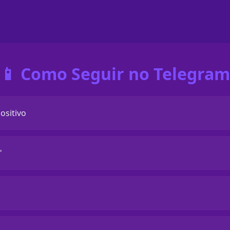
📱 Como Seguir no Telegram
ositivo
"