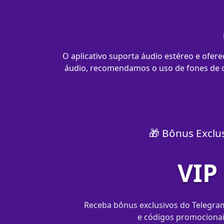
O aplicativo suporta áudio estéreo e ofer
áudio, recomendamos o uso de fones de ou
🎁 Bônus Exclu
VIP
Receba bônus exclusivos do Telegra
e códigos promocionai