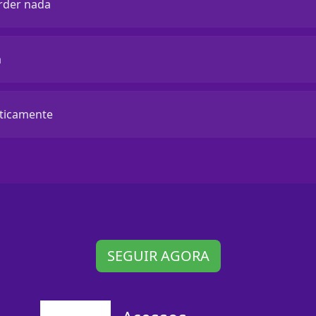
erder nada
a
aticamente
SEGUIR AGORA