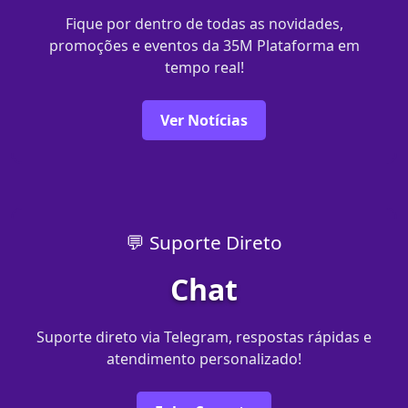
Fique por dentro de todas as novidades,
promoções e eventos da 35M Plataforma em
tempo real!
Ver Notícias
💬 Suporte Direto
Chat
Suporte direto via Telegram, respostas rápidas e
atendimento personalizado!