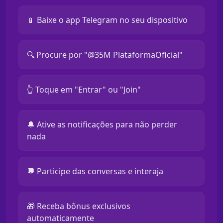
📱 Baixe o app Telegram no seu dispositivo
🔍 Procure por "@35M PlataformaOficial"
👆 Toque em "Entrar" ou "Join"
🔔 Ative as notificações para não perder
nada
💬 Participe das conversas e interaja
🎁 Receba bônus exclusivos
automaticamente