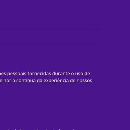
es pessoais fornecidas durante o uso de
elhoria contínua da experiência de nossos