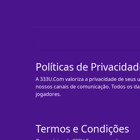
Políticas de Privacida
A 333U.Com valoriza a privacidade de seus
nossos canais de comunicação. Todos os dad
jogadores.
Termos e Condições