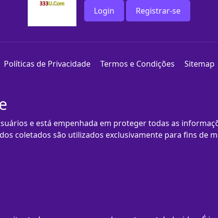
Login
Registrar-se
Políticas de Privacidade
Termos e Condições
Sitemap
de
 usuários e está empenhada em proteger todas as informaçõ
os coletados são utilizados exclusivamente para fins de m