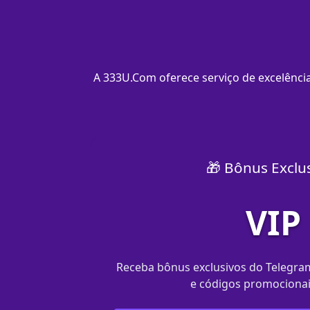
A 333U.Com oferece serviço de excelênci
🎁 Bônus Exclu
VIP
Receba bônus exclusivos do Telegra
e códigos promocionai