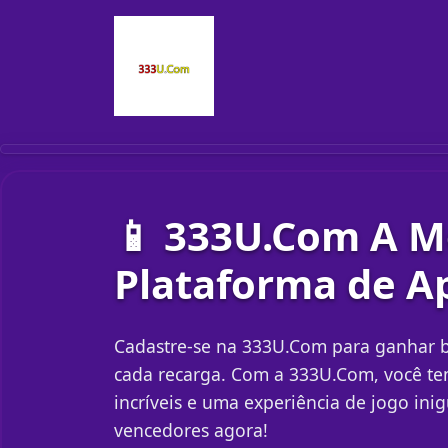
📱 333U.Com A M
Plataforma de A
Cadastre-se na 333U.Com para ganhar 
cada recarga. Com a 333U.Com, você t
incríveis e uma experiência de jogo inig
vencedores agora!