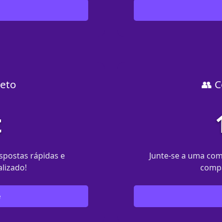
reto
👥 
t
espostas rápidas e
Junte-se a uma com
lizado!
compa
e