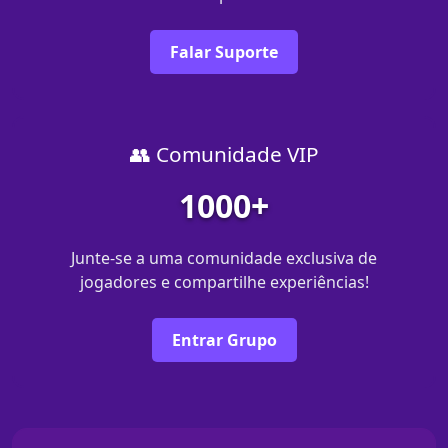
Falar Suporte
👥 Comunidade VIP
1000+
Junte-se a uma comunidade exclusiva de
jogadores e compartilhe experiências!
Entrar Grupo