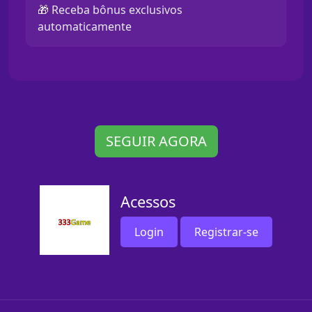
🎁 Receba bônus exclusivos
automaticamente
SEGUIR AGORA
Acessos
Login
Registrar-se