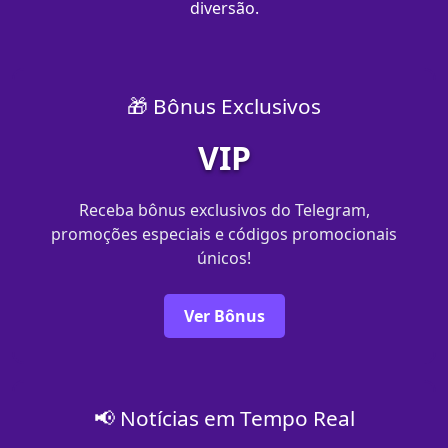
diversão.
🎁 Bônus Exclusivos
VIP
Receba bônus exclusivos do Telegram,
promoções especiais e códigos promocionais
únicos!
Ver Bônus
📢 Notícias em Tempo Real