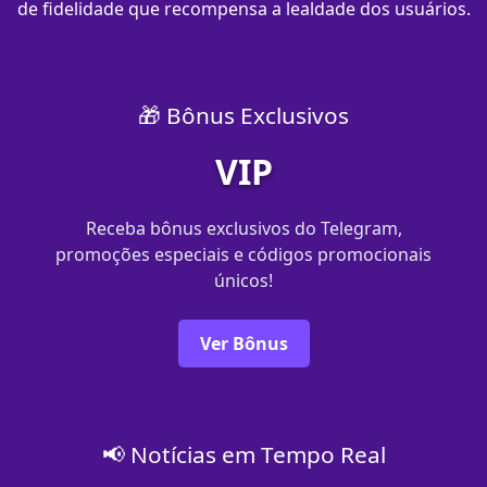
de fidelidade que recompensa a lealdade dos usuários.
🎁 Bônus Exclusivos
VIP
Receba bônus exclusivos do Telegram,
promoções especiais e códigos promocionais
únicos!
Ver Bônus
📢 Notícias em Tempo Real