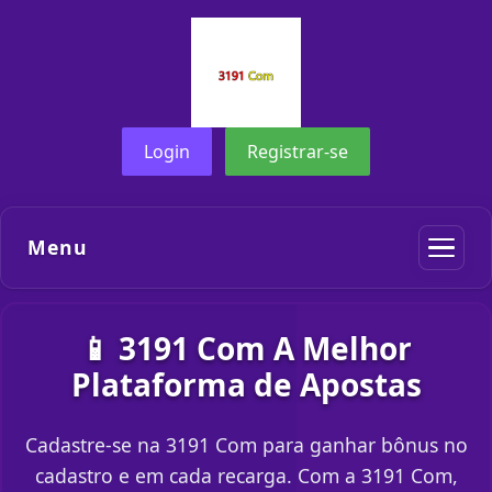
Login
Registrar-se
Menu
📱 3191 Com A Melhor
Plataforma de Apostas
Cadastre-se na 3191 Com para ganhar bônus no
cadastro e em cada recarga. Com a 3191 Com,