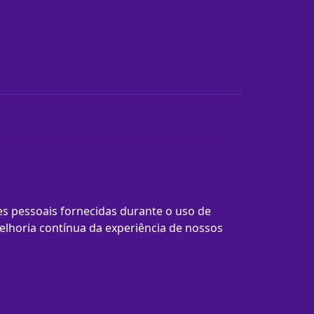
s pessoais fornecidas durante o uso de
elhoria contínua da experiência de nossos