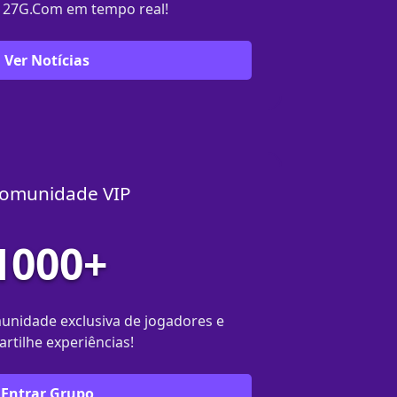
 27G.Com em tempo real!
Ver Notícias
Comunidade VIP
1000+
unidade exclusiva de jogadores e
rtilhe experiências!
Entrar Grupo