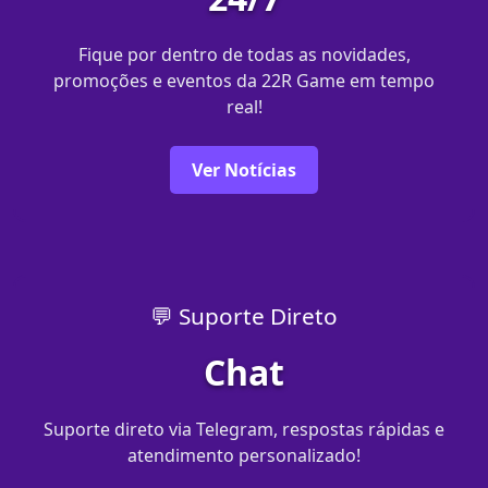
Fique por dentro de todas as novidades,
promoções e eventos da 22R Game em tempo
real!
Ver Notícias
💬 Suporte Direto
Chat
Suporte direto via Telegram, respostas rápidas e
atendimento personalizado!