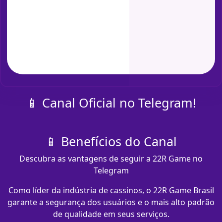
📱 Canal Oficial no Telegram!
📱 Benefícios do Canal
Descubra as vantagens de seguir a 22R Game no
Telegram
Como líder da indústria de cassinos, o 22R Game Brasil
garante a segurança dos usuários e o mais alto padrão
de qualidade em seus serviços.