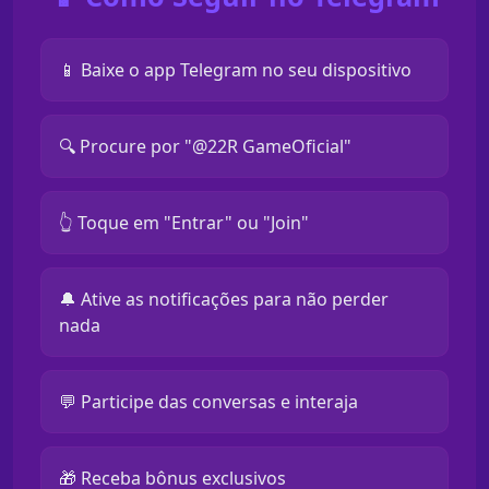
📱 Baixe o app Telegram no seu dispositivo
🔍 Procure por "@22R GameOficial"
👆 Toque em "Entrar" ou "Join"
🔔 Ative as notificações para não perder
nada
💬 Participe das conversas e interaja
🎁 Receba bônus exclusivos