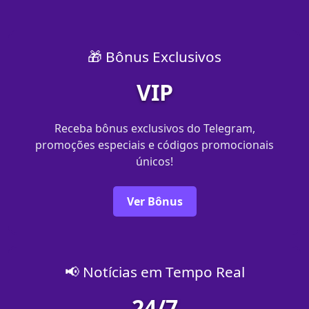
🎁 Bônus Exclusivos
VIP
Receba bônus exclusivos do Telegram,
promoções especiais e códigos promocionais
únicos!
Ver Bônus
📢 Notícias em Tempo Real
24/7