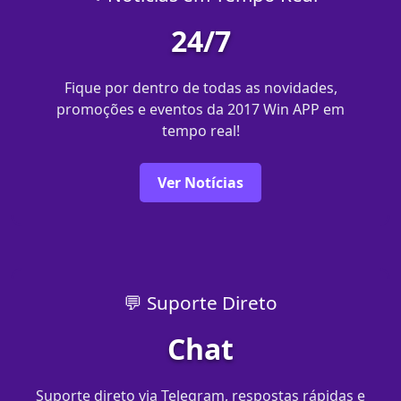
24/7
Fique por dentro de todas as novidades,
promoções e eventos da 2017 Win APP em
tempo real!
Ver Notícias
💬 Suporte Direto
Chat
Suporte direto via Telegram, respostas rápidas e