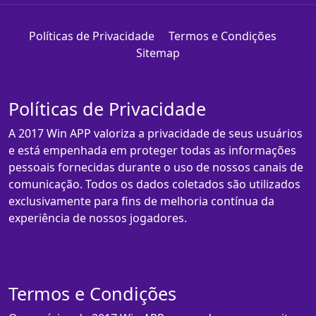
Políticas de Privacidade
Termos e Condições
Sitemap
Políticas de Privacidade
A 2017 Win APP valoriza a privacidade de seus usuários
e está empenhada em proteger todas as informações
pessoais fornecidas durante o uso de nossos canais de
comunicação. Todos os dados coletados são utilizados
exclusivamente para fins de melhoria contínua da
experiência de nossos jogadores.
Termos e Condições