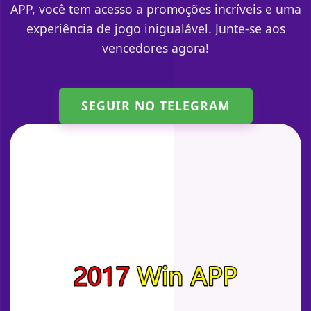
APP, você tem acesso a promoções incríveis e uma
experiência de jogo inigualável. Junte-se aos
vencedores agora!
SEGUIR NO TELEGRAM